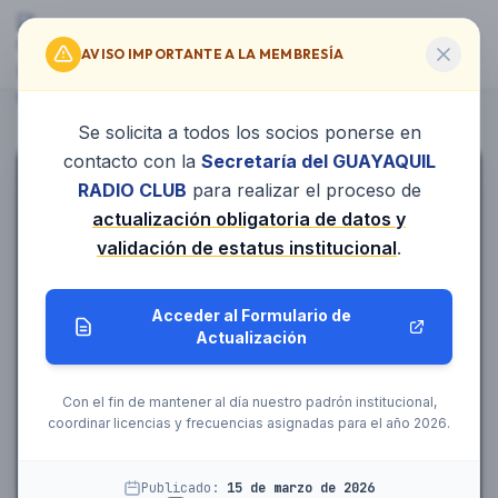
GUAYAQUIL RADIO CLUB
ES
EN
AVISO IMPORTANTE A LA MEMBRESÍA
HC2GRC · FUNDADO EN 1923
Se solicita a todos los socios ponerse en
contacto con la
Secretaría del GUAYAQUIL
RADIO CLUB
para realizar el proceso de
LA CASA DE LA RADIOAFICIÓN ECUATORIANA
actualización obligatoria de datos y
validación de estatus institucional
.
Guayaquil
Radio Club
Acceder al Formulario de
Fundado en 1923 y portador del histórico
Actualización
indicativo
HC2GRC
, somos el club pionero de la
radioafición en el Ecuador. Conectamos
Con el fin de mantener al día nuestro padrón institucional,
comunidades, capacitamos operadores y
coordinar licencias y frecuencias asignadas para el año 2026.
servimos en emergencias.
Publicado:
15 de marzo de 2026