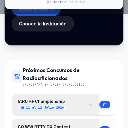
No mostrar de nuevo
Únete al GRC
Conoce la Institución
Próximos Concursos de
🏆
Radioaficionados
CRONOGRAMA EN ORDEN CRONOLÓGICO
IARU HF Championship
📅 11 al 12 Julio 2026
Campeonato mundial de HF organizado por la
CQ WW RTTY DX Contest