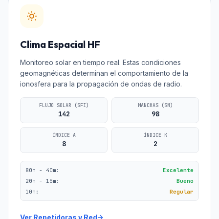
Clima Espacial HF
Monitoreo solar en tiempo real. Estas condiciones
geomagnéticas determinan el comportamiento de la
ionosfera para la propagación de ondas de radio.
FLUJO SOLAR (SFI)
MANCHAS (SN)
142
98
ÍNDICE A
ÍNDICE K
8
2
80m - 40m:
Excelente
20m - 15m:
Bueno
10m:
Regular
Ver Repetidoras y Red