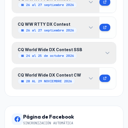
International Amateur Radio Union. Estaciones de todo
📅 26 al 27 septiembre 2026
el planeta compiten en modos CW y SSB para
contactar la mayor cantidad de zonas posibles.
El concurso, que se celebra cada año el último fin de
CQ WW RTTY DX Contest
Ver Web Oficial del Concurso →
semana completo de septiembre, atrae a más de
📅 26 al 27 septiembre 2026
15.000 participantes y más de 3.600 registros
enviados de alrededor del mundo.
El concurso, que se celebra cada año el último fin de
CQ World Wide DX Contest SSB
Ver Web Oficial del Concurso →
semana completo de septiembre, atrae a más de
📅 24 al 25 de octubre 2026
15.000 participantes y más de 3.600 registros
enviados de alrededor del mundo.
La CQ WW es la mayor competición de
CQ World Wide DX Contest CW
Ver Web Oficial del Concurso →
radioaficionados del mundo. Más de 35.000
📅 28 AL 29 NOVIEMBRE 2026
participantes despegan en las ondas el último fin de
semana de octubre (SSB)
La CQ WW es la mayor competición de
radioaficionados del mundo. Más de 35.000
participantes despegan en las ondas el último fin de
semana de noviembre
Página de Facebook
SINCRONIZACIÓN AUTOMÁTICA
Ver Web Oficial del Concurso →